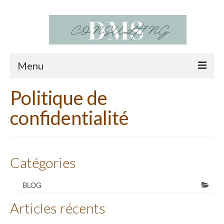
Menu
Politique de
ACCUEIL
confidentialité
NOS SERVICES
QUI SOMMES-NOUS?
BLOG
Catégories
CONTACT
BLOG
Articles récents